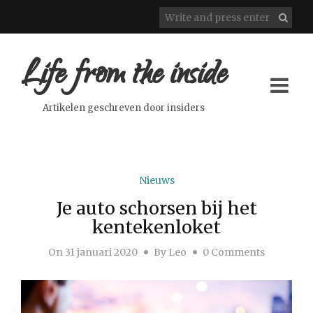
Life from the inside
Artikelen geschreven door insiders
Nieuws
Je auto schorsen bij het
kentekenloket
On
31 januari 2020
By
Leo
0 Comments