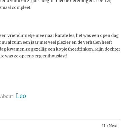
end vindt en zij juist begint met de oefeningen. Toen zij
lemaal compleet.
en vriendinnetje mee naar karate les, het was een open dag
 nu al ruim een jaar met veel plezier en de verhalen heeft
dag kwamen ze gezellig een kopje theedrinken. Mijn dochter
ate was ze opeens erg enthousiast!
Leo
About
Up Next