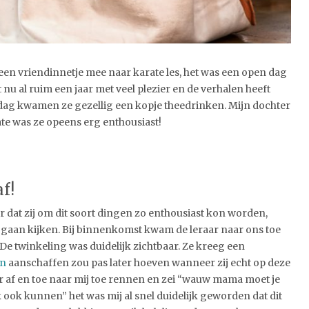
en vriendinnetje mee naar karate les, het was een open dag
 nu al ruim een jaar met veel plezier en de verhalen heeft
dag kwamen ze gezellig een kopje theedrinken. Mijn dochter
ate was ze opeens erg enthousiast!
f!
 dat zij om dit soort dingen zo enthousiast kon worden,
 gaan kijken. Bij binnenkomst kwam de leraar naar ons toe
 De twinkeling was duidelijk zichtbaar. Ze kreeg een
en
aanschaffen zou pas later hoeven wanneer zij echt op deze
r af en toe naar mij toe rennen en zei “wauw mama moet je
ik ook kunnen” het was mij al snel duidelijk geworden dat dit