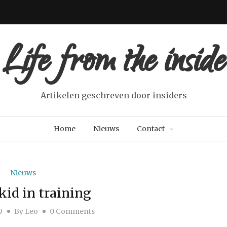
Life from the inside
Artikelen geschreven door insiders
Home
Nieuws
Contact
Nieuws
kid in training
9
By
Leo
0 Comments