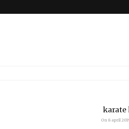
karate 
On
8 april 201