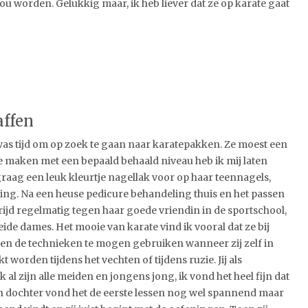
ou worden. Gelukkig maar, ik heb liever dat ze op karate gaat
affen
t was tijd om op zoek te gaan naar karatepakken. Ze moest een
e maken met een bepaald behaald niveau heb ik mij laten
graag een leuk kleurtje nagellak voor op haar teennagels,
ining. Na een heuse pedicure behandeling thuis en het passen
strijd regelmatig tegen haar goede vriendin in de sportschool,
ide dames. Het mooie van karate vind ik vooral dat ze bij
een de technieken te mogen gebruiken wanneer zij zelf in
worden tijdens het vechten of tijdens ruzie. Jij als
l zijn alle meiden en jongens jong, ik vond het heel fijn dat
ijn dochter vond het de eerste lessen nog wel spannend maar