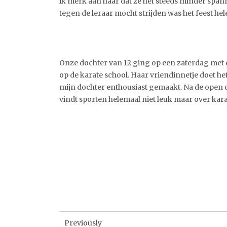
ik merk aan haar dat ze het steeds minder spann
tegen de leraar mocht strijden was het feest he
Onze dochter van 12 ging op een zaterdag met e
op de karate school. Haar vriendinnetje doet het
mijn dochter enthousiast gemaakt. Na de open 
vindt sporten helemaal niet leuk maar over kar
Previously