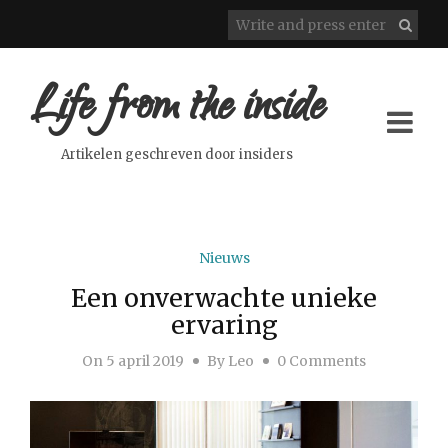
Life from the inside
Artikelen geschreven door insiders
Nieuws
Een onverwachte unieke
ervaring
On
5 april 2019
By
Leo
0 Comments